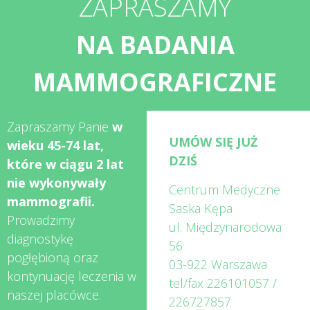
ZAPRASZAMY
NA BADANIA
MAMMOGRAFICZNE
Zapraszamy Panie
w
UMÓW SIĘ JUŻ
wieku 45-74 lat,
DZIŚ
które w ciągu 2 lat
nie wykonywały
Centrum Medyczne
mammografii.
Saska Kępa
Prowadzimy
ul. Międzynarodowa
diagnostykę
56
pogłębioną oraz
03-922 Warszawa
kontynuację leczenia w
tel/fax
226101057
/
naszej placówce.
226727857