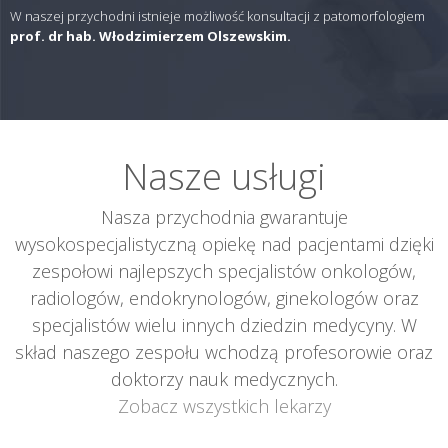
W naszej przychodni istnieje możliwość konsultacji z patomorfologiem
prof. dr hab. Włodzimierzem Olszewskim.
Nasze usługi
Nasza przychodnia gwarantuje
wysokospecjalistyczną opiekę nad pacjentami dzięki
zespołowi najlepszych specjalistów onkologów,
radiologów, endokrynologów, ginekologów oraz
specjalistów wielu innych dziedzin medycyny. W
skład naszego zespołu wchodzą profesorowie oraz
doktorzy nauk medycznych.
Zobacz wszystkich lekarzy