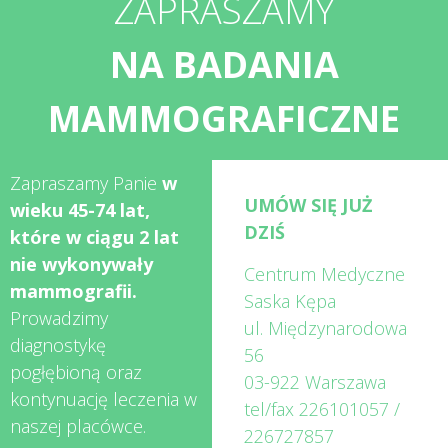
ZAPRASZAMY
NA BADANIA
MAMMOGRAFICZNE
Zapraszamy Panie
w
UMÓW SIĘ JUŻ
wieku 45-74 lat,
DZIŚ
które w ciągu 2 lat
nie wykonywały
Centrum Medyczne
mammografii.
Saska Kępa
Prowadzimy
ul. Międzynarodowa
diagnostykę
56
pogłębioną oraz
03-922 Warszawa
kontynuację leczenia w
tel/fax
226101057
/
naszej placówce.
226727857