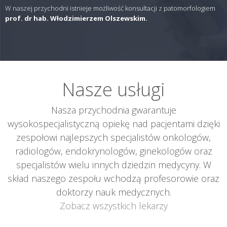
W naszej przychodni istnieje możliwość konsultacji z patomorfologiem
prof. dr hab. Włodzimierzem Olszewskim.
Nasze usługi
Nasza przychodnia gwarantuje
wysokospecjalistyczną opiekę nad pacjentami dzięki
zespołowi najlepszych specjalistów onkologów,
radiologów, endokrynologów, ginekologów oraz
specjalistów wielu innych dziedzin medycyny. W
skład naszego zespołu wchodzą profesorowie oraz
doktorzy nauk medycznych.
Zobacz wszystkich lekarzy