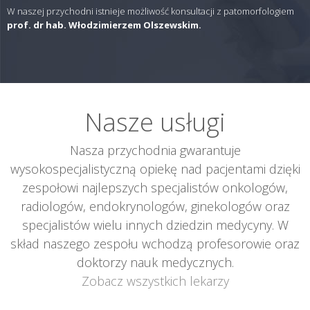
W naszej przychodni istnieje możliwość konsultacji z patomorfologiem
prof. dr hab. Włodzimierzem Olszewskim.
Nasze usługi
Nasza przychodnia gwarantuje
wysokospecjalistyczną opiekę nad pacjentami dzięki
zespołowi najlepszych specjalistów onkologów,
radiologów, endokrynologów, ginekologów oraz
specjalistów wielu innych dziedzin medycyny. W
skład naszego zespołu wchodzą profesorowie oraz
doktorzy nauk medycznych.
Zobacz wszystkich lekarzy