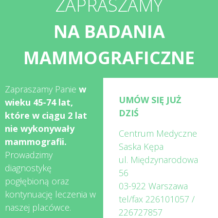
ZAPRASZAMY
NA BADANIA
MAMMOGRAFICZNE
Zapraszamy Panie
w
UMÓW SIĘ JUŻ
wieku 45-74 lat,
DZIŚ
które w ciągu 2 lat
nie wykonywały
Centrum Medyczne
mammografii.
Saska Kępa
Prowadzimy
ul. Międzynarodowa
diagnostykę
56
pogłębioną oraz
03-922 Warszawa
kontynuację leczenia w
tel/fax
226101057
/
naszej placówce.
226727857