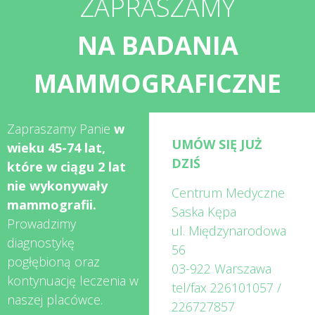
ZAPRASZAMY
NA BADANIA
MAMMOGRAFICZNE
Zapraszamy Panie
w
UMÓW SIĘ JUŻ
wieku 45-74 lat,
DZIŚ
które w ciągu 2 lat
nie wykonywały
Centrum Medyczne
mammografii.
Saska Kępa
Prowadzimy
ul. Międzynarodowa
diagnostykę
56
pogłębioną oraz
03-922 Warszawa
kontynuację leczenia w
tel/fax
226101057
/
naszej placówce.
226727857