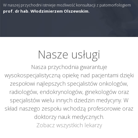
W naszej przychodni istnieje możliwość konsultacji z patomorfologiem
prof. dr hab. Włodzimierzem Olszewskim.
Nasze usługi
Nasza przychodnia gwarantuje
wysokospecjalistyczną opiekę nad pacjentami dzięki
zespołowi najlepszych specjalistów onkologów,
radiologów, endokrynologów, ginekologów oraz
specjalistów wielu innych dziedzin medycyny. W
skład naszego zespołu wchodzą profesorowie oraz
doktorzy nauk medycznych.
Zobacz wszystkich lekarzy