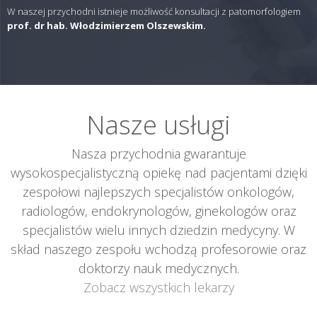
W naszej przychodni istnieje możliwość konsultacji z patomorfologiem
prof. dr hab. Włodzimierzem Olszewskim.
Nasze usługi
Nasza przychodnia gwarantuje
wysokospecjalistyczną opiekę nad pacjentami dzięki
zespołowi najlepszych specjalistów onkologów,
radiologów, endokrynologów, ginekologów oraz
specjalistów wielu innych dziedzin medycyny. W
skład naszego zespołu wchodzą profesorowie oraz
doktorzy nauk medycznych.
Zobacz wszystkich lekarzy