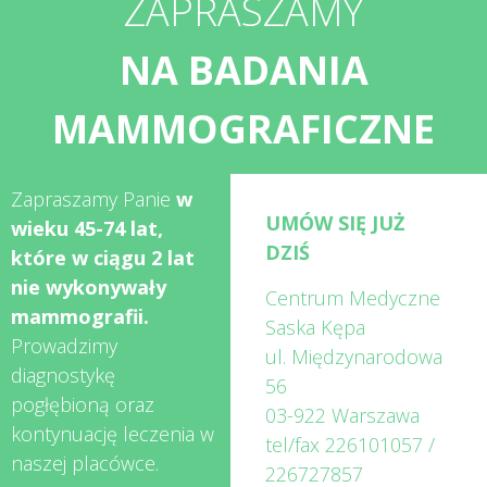
ZAPRASZAMY
NA BADANIA
MAMMOGRAFICZNE
Zapraszamy Panie
w
UMÓW SIĘ JUŻ
wieku 45-74 lat,
DZIŚ
które w ciągu 2 lat
nie wykonywały
Centrum Medyczne
mammografii.
Saska Kępa
Prowadzimy
ul. Międzynarodowa
diagnostykę
56
pogłębioną oraz
03-922 Warszawa
kontynuację leczenia w
tel/fax
226101057
/
naszej placówce.
226727857