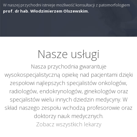
W naszej przychodni istnieje możliwość konsultacji z patomorfologiem
prof. dr hab. Włodzimierzem Olszewskim.
Nasze usługi
Nasza przychodnia gwarantuje
wysokospecjalistyczną opiekę nad pacjentami dzięki
zespołowi najlepszych specjalistów onkologów,
radiologów, endokrynologów, ginekologów oraz
specjalistów wielu innych dziedzin medycyny. W
skład naszego zespołu wchodzą profesorowie oraz
doktorzy nauk medycznych.
Zobacz wszystkich lekarzy