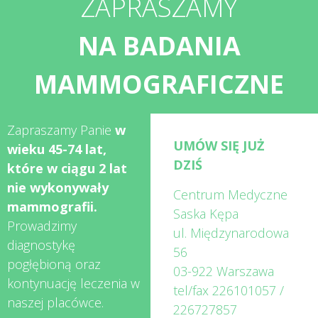
ZAPRASZAMY
NA BADANIA
MAMMOGRAFICZNE
Zapraszamy Panie
w
UMÓW SIĘ JUŻ
wieku 45-74 lat,
DZIŚ
które w ciągu 2 lat
nie wykonywały
Centrum Medyczne
mammografii.
Saska Kępa
Prowadzimy
ul. Międzynarodowa
diagnostykę
56
pogłębioną oraz
03-922 Warszawa
kontynuację leczenia w
tel/fax
226101057
/
naszej placówce.
226727857