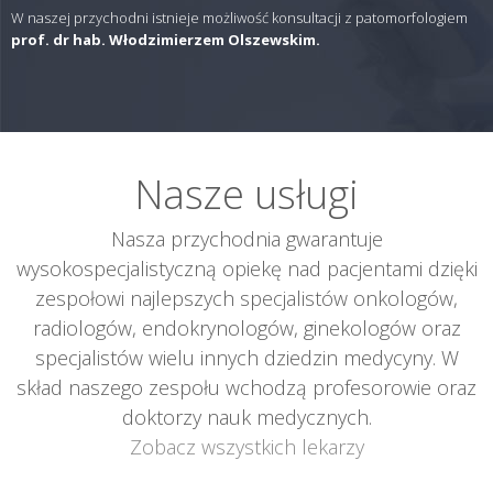
W naszej przychodni istnieje możliwość konsultacji z patomorfologiem
prof. dr hab. Włodzimierzem Olszewskim.
Nasze usługi
Nasza przychodnia gwarantuje
wysokospecjalistyczną opiekę nad pacjentami dzięki
zespołowi najlepszych specjalistów onkologów,
radiologów, endokrynologów, ginekologów oraz
specjalistów wielu innych dziedzin medycyny. W
skład naszego zespołu wchodzą profesorowie oraz
doktorzy nauk medycznych.
Zobacz wszystkich lekarzy