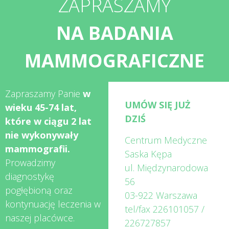
ZAPRASZAMY
NA BADANIA
MAMMOGRAFICZNE
Zapraszamy Panie
w
UMÓW SIĘ JUŻ
wieku 45-74 lat,
DZIŚ
które w ciągu 2 lat
nie wykonywały
Centrum Medyczne
mammografii.
Saska Kępa
Prowadzimy
ul. Międzynarodowa
diagnostykę
56
pogłębioną oraz
03-922 Warszawa
kontynuację leczenia w
tel/fax
226101057
/
naszej placówce.
226727857