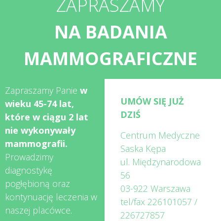
ZAPRASZAMY
NA BADANIA
MAMMOGRAFICZNE
Zapraszamy Panie
w
UMÓW SIĘ JUŻ
wieku 45-74 lat,
DZIŚ
które w ciągu 2 lat
nie wykonywały
Centrum Medyczne
mammografii.
Saska Kępa
Prowadzimy
ul. Międzynarodowa
diagnostykę
56
pogłębioną oraz
03-922 Warszawa
kontynuację leczenia w
tel/fax
226101057
/
naszej placówce.
226727857