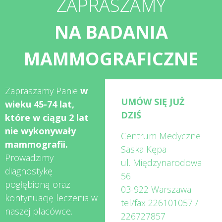
ZAPRASZAMY
NA BADANIA
MAMMOGRAFICZNE
Zapraszamy Panie
w
UMÓW SIĘ JUŻ
wieku 45-74 lat,
DZIŚ
które w ciągu 2 lat
nie wykonywały
Centrum Medyczne
mammografii.
Saska Kępa
Prowadzimy
ul. Międzynarodowa
diagnostykę
56
pogłębioną oraz
03-922 Warszawa
kontynuację leczenia w
tel/fax
226101057
/
naszej placówce.
226727857