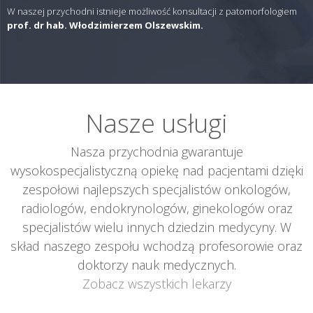
W naszej przychodni istnieje możliwość konsultacji z patomorfologiem
prof. dr hab. Włodzimierzem Olszewskim.
Nasze usługi
Nasza przychodnia gwarantuje
wysokospecjalistyczną opiekę nad pacjentami dzięki
zespołowi najlepszych specjalistów onkologów,
radiologów, endokrynologów, ginekologów oraz
specjalistów wielu innych dziedzin medycyny. W
skład naszego zespołu wchodzą profesorowie oraz
doktorzy nauk medycznych.
Zobacz wszystkich lekarzy