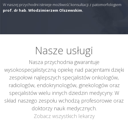
W naszej przychodni istnieje możliwość konsultacji z patomorfologiem
prof. dr hab. Włodzimierzem Olszewskim.
Nasze usługi
Nasza przychodnia gwarantuje
wysokospecjalistyczną opiekę nad pacjentami dzięki
zespołowi najlepszych specjalistów onkologów,
radiologów, endokrynologów, ginekologów oraz
specjalistów wielu innych dziedzin medycyny. W
skład naszego zespołu wchodzą profesorowie oraz
doktorzy nauk medycznych.
Zobacz wszystkich lekarzy