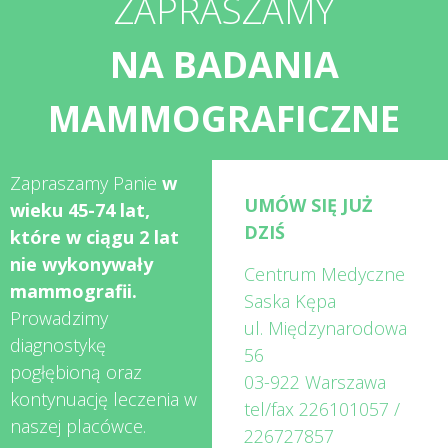
ZAPRASZAMY
NA BADANIA
MAMMOGRAFICZNE
Zapraszamy Panie
w
UMÓW SIĘ JUŻ
wieku 45-74 lat,
DZIŚ
które w ciągu 2 lat
nie wykonywały
Centrum Medyczne
mammografii.
Saska Kępa
Prowadzimy
ul. Międzynarodowa
diagnostykę
56
pogłębioną oraz
03-922 Warszawa
kontynuację leczenia w
tel/fax
226101057
/
naszej placówce.
226727857