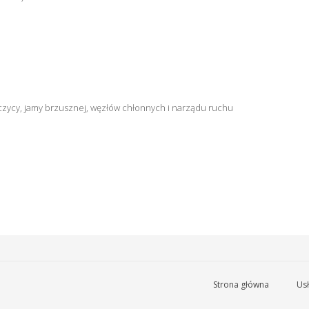
czycy, jamy brzusznej, węzłów chłonnych i narządu ruchu
Strona główna
Usł