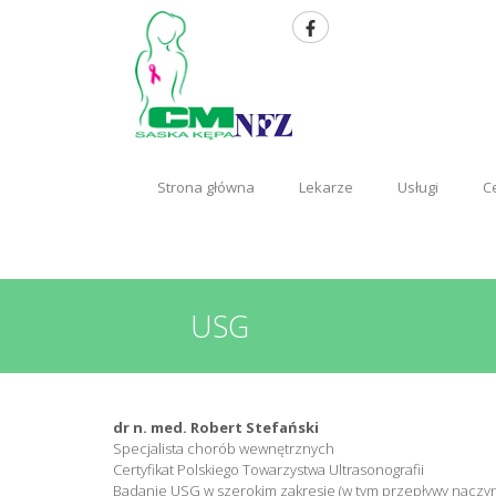
Strona główna
Lekarze
Usługi
C
USG
dr n. med. Robert Stefański
Specjalista chorób wewnętrznych
Certyfikat Polskiego Towarzystwa Ultrasonografii
Badanie USG w szerokim zakresie (w tym przepływy naczy