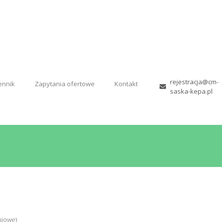
Strona główna
Lekarze
Usługi
Cennik
rejestracja@cm-
ennik
Zapytania ofertowe
Kontakt
saska-kepa.pl
niowe)