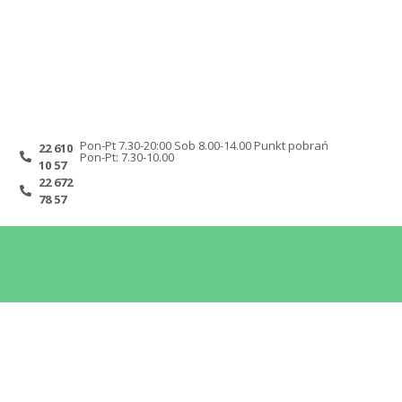
Zapytania ofertowe
Kontakt
Pon-Pt 7.30-20:00 Sob 8.00-14.00 Punkt pobrań
22 610
Pon-Pt: 7.30-10.00
10 57
22 672
78 57